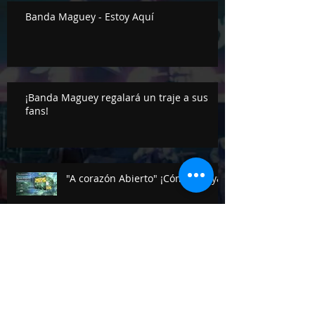
Banda Maguey - Estoy Aquí
¡Banda Maguey regalará un traje a sus
fans!
"A corazón Abierto" ¡Cómpralo ya!
Archive
October 2019
(1)
1 post
May 2019
(1)
1 post