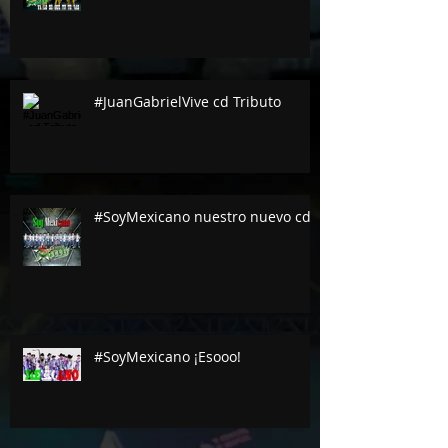
#JuanGabrielVive cd Tributo
#SoyMexicano nuestro nuevo cd
#SoyMexicano ¡Esooo!