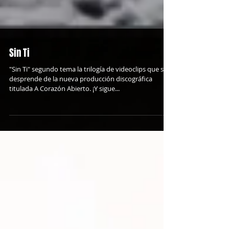
Sin Ti
"Sin Ti" segundo tema la trilogía de videoclips que se
desprende de la nueva producción discográfica
titulada A Corazón Abierto. ¡Y sigue...